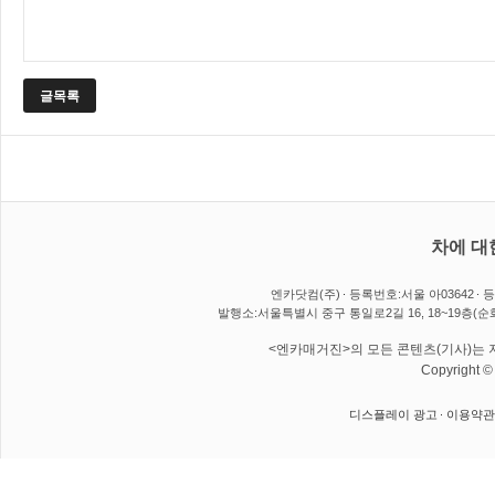
글목록
차에 대
엔카닷컴(주)
등록번호:서울 아03642
등
발행소:서울특별시 중구 통일로2길 16, 18~19층(순
<엔카매거진>의 모든 콘텐츠(기사)는 저
Copyright 
디스플레이 광고
이용약관