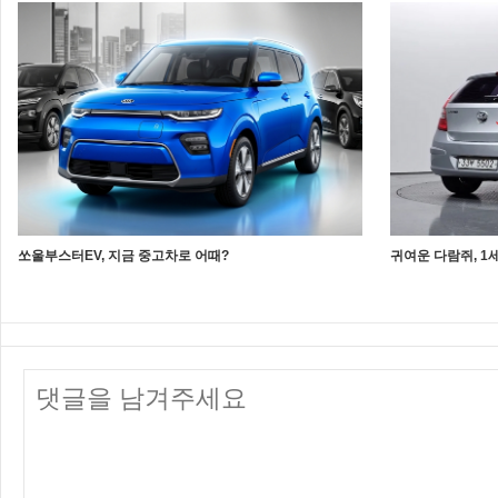
쏘울부스터EV, 지금 중고차로 어때?
귀여운 다람쥐, 1세