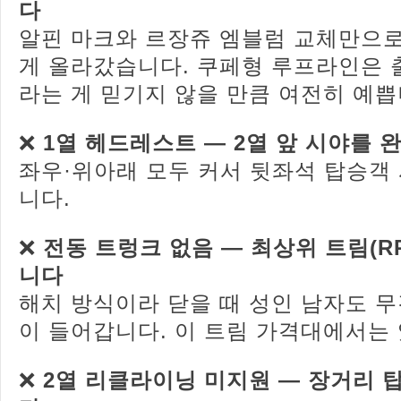
다
알핀 마크와 르장쥬 엠블럼 교체만으로
게 올라갔습니다. 쿠페형 루프라인은 
라는 게 믿기지 않을 만큼 여전히 예쁩
❌
1열 헤드레스트 — 2열 앞 시야를 
좌우·위아래 모두 커서 뒷좌석 탑승객
니다.
❌
전동 트렁크 없음 — 최상위 트림(R
니다
해치 방식이라 닫을 때 성인 남자도 무
이 들어갑니다. 이 트림 가격대에서는
❌
2열 리클라이닝 미지원 — 장거리