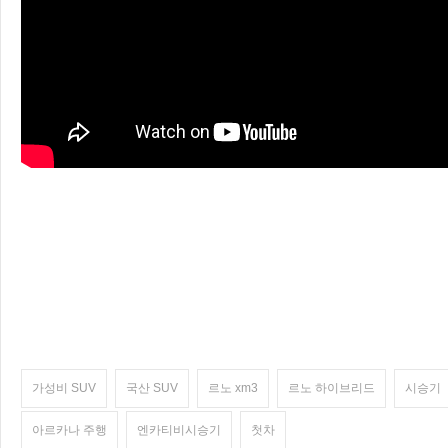
가성비 SUV
국산 SUV
르노 xm3
르노 하이브리드
시승기
아르카나 주행
엔카티비시승기
첫차