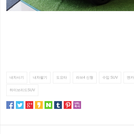
내차사기
내차팔기
도요타
라브4 신형
수입 SUV
엔카
하이브리드SUV