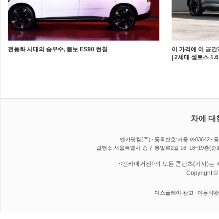
전동화 시대의 승부수, 볼보 ES90 런칭
이 가격에 이 공간?
| 2세대 셀토스 1
차에 대
엔카닷컴(주)
등록번호:서울 아03642
등
발행소:서울특별시 중구 통일로2길 16, 18~19층(순
<엔카매거진>의 모든 콘텐츠(기사)는 저
Copyright 
디스플레이 광고
이용약관