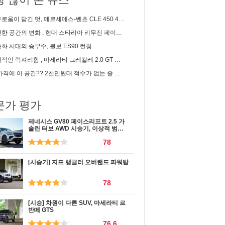
이 담긴 멋, 메르세데스-벤츠 CLE 450 4matic 카브리올레 시승기
 공간의 변화 , 현대 스타리아 리무진 페이스리프트 신차리뷰
화 시대의 승부수, 볼보 ES90 런칭
인 럭셔리함 , 마세라티 그레칼레 2.0 GT 시승기
 이 공간?? 2천만원대 적수가 없는 줄 알았는데... | 2세대 셀토스 1.6 가솔린 솔직 시승기
문가 평가
제네시스 GV80 페이스리프트 2.5 가
솔린 터보 AWD 시승기, 이상적 범용
성
78
[시승기] 지프 랭글러 오버랜드 파워탑
78
[시승] 차원이 다른 SUV, 마세라티 르
반떼 GTS
76.6