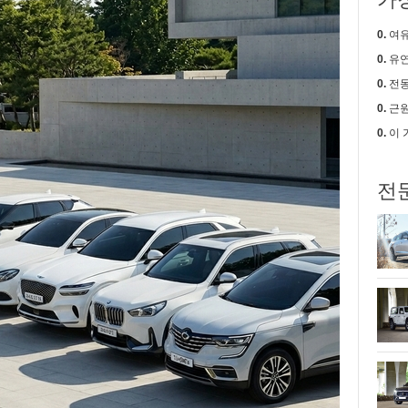
0.
여유로움
0.
유연한
0.
전동
0.
근원적
0.
이 가격에
전