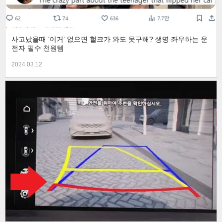
사고났을때 ‘이거’ 없으면 헐크가 와도 못구해? 생명 좌우하는 운
전자 필수 천원템
2024.03.12