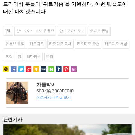
드라이버 분들의 ‘귀르가즘’을 기원하며, 이번 팁끝모아
태산 마치겠습니다.
JBL
안드로이드 오토 유튜브
안드로이드오토
오디오 튜닝
유튜브 뮤직
카오디오
카오디오 교체
카오디오 추천
카오디오 튜닝
크렐
팁
하만카돈
핫팁
차돌박이
shak@encar.com
작성자의 다른글 보기
관련기사