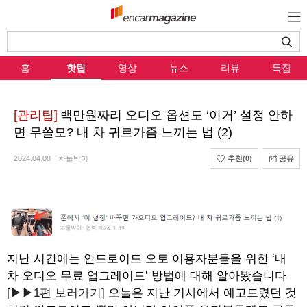
홈
핫팁
영상
뉴스
리뷰
특집
[관리팁]
백만원짜리 오디오 옵션도 ‘이거’ 설정 안하
면 무쓸모? 내 차 귀르가즘 느끼는 법 (2)
2024.04.08
차돌박이
추천
(0)
공유
지난 시간에는 안드로이드 오토 이용자분들을 위한 ‘내
차 오디오 무료 업그레이드’ 방법에 대해 알아봤습니다
[▶▶1편 보러가기]
오늘은 지난 기사에서 예고드렸던 것