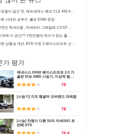
이 담긴 멋, 메르세데스-벤츠 CLE 450 4matic 카브리올레 시승기
화 시대의 승부수, 볼보 ES90 런칭
인 럭셔리함 , 마세라티 그레칼레 2.0 GT 시승기
 이 공간?? 2천만원대 적수가 없는 줄 알았는데... | 2세대 셀토스 1.6 가솔린 솔직 시승기
한 상품성 개선, BYD 아토 3 페이스리프트 신차리뷰
문가 평가
제네시스 GV80 페이스리프트 2.5 가
솔린 터보 AWD 시승기, 이상적 범용
성
78
[시승기] 지프 랭글러 오버랜드 파워탑
78
[시승] 차원이 다른 SUV, 마세라티 르
반떼 GTS
76.6