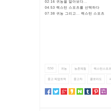
02:16 귀농을 알아보다...
04:53 렉스턴 스포츠를 선택하다
07:38 귀농 그리고... 렉스턴 스포츠
f150
귀농
농촌체험
렉스턴스포
중고 픽업트럭
중고차
콜로라도