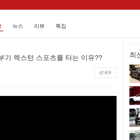
상
뉴스
리뷰
특집
최
농부가 렉스턴 스포츠를 타는 이유??
공유