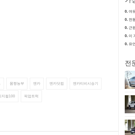
0.
여유로움
0.
전동
0.
근원적
0.
이 가격에
0.
유연
전
츠
몸짱농부
엔카
엔카닷컴
엔카티비시승기
피지컬100
픽업트럭