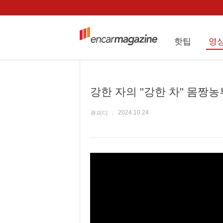
핫팁
영
강한 자의 "강한 차" 몸짱
2024.10.24
큐피디