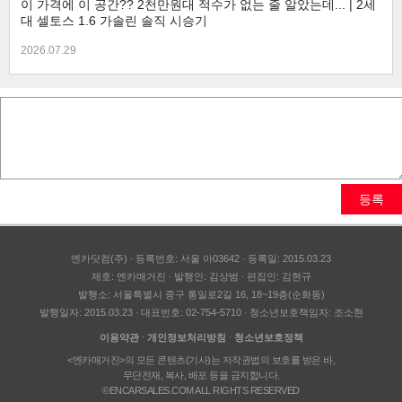
이 가격에 이 공간?? 2천만원대 적수가 없는 줄 알았는데... | 2세
대 셀토스 1.6 가솔린 솔직 시승기
2026.07.29
등록
엔카닷컴(주)
등록번호: 서울 아03642
등록일: 2015.03.23
제호: 엔카매거진
발행인: 김상범
편집인: 김현규
발행소: 서울특별시 중구 통일로2길 16, 18~19층(순화동)
발행일자: 2015.03.23
대표번호: 02-754-5710
청소년보호책임자: 조소현
이용약관
개인정보처리방침
청소년보호정책
<엔카매거진>의 모든 콘텐츠(기사)는 저작권법의 보호를 받은 바,
무단전재, 복사, 배포 등을 금지합니다.
©ENCARSALES.COM ALL RIGHTS RESERVED