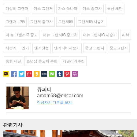
가성비 그랜저
가스 그랜저
가스 쏘나타
가스 중고차
국산 세단
그랜저 LPG
그랜저 중고차
그랜저IG
그랜저IG 시승기
더 뉴 그랜저IG 중고
더뉴 그랜저IG 중고차
더뉴그랜저IG 시승기
리뷰
시승기
엔카
엔카닷컴
엔카티비시승기
중고 그랜저
중고그랜저
중형 세단
초년생 중고차 추천
패밀리카추천
큐피디
amam58@encar.com
작성자의 다른글 보기
관련기사