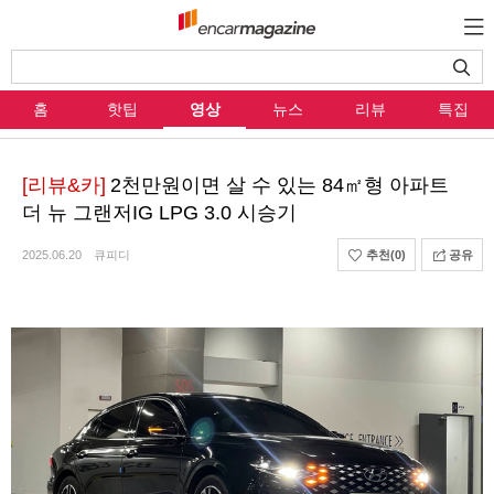
홈
핫팁
영상
뉴스
리뷰
특집
[리뷰&카]
2천만원이면 살 수 있는 84㎡형 아파트
더 뉴 그랜저IG LPG 3.0 시승기
2025.06.20
큐피디
추천
(0)
공유