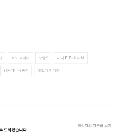
차
르노 코리아
모델Y
세닉 E-Tech 리뷰
엔카티비시승기
패밀리 전기차
작성자의 다른글 보기
보여드리겠습니다.