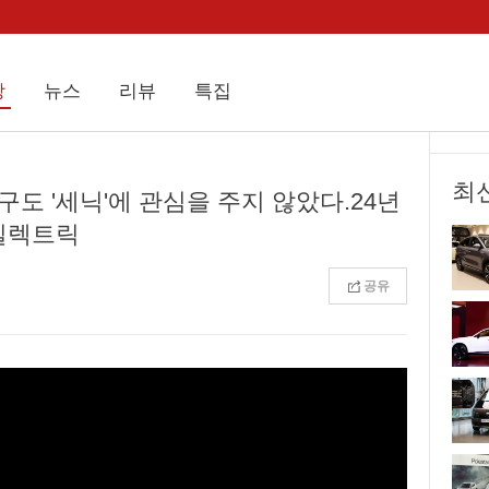
상
뉴스
리뷰
특집
최
누구도 '세닉'에 관심을 주지 않았다.24년
 일렉트릭
공유