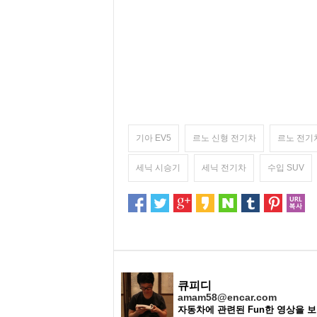
기아 EV5
르노 신형 전기차
르노 전기
세닉 시승기
세닉 전기차
수입 SUV
큐피디
amam58@encar.com
자동차에 관련된 Fun한 영상을 