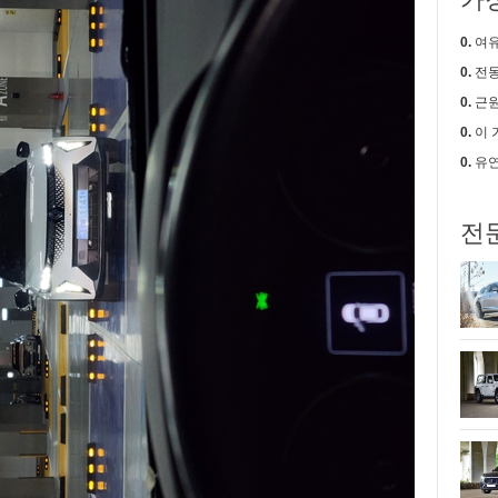
0.
여유로움
0.
전동
0.
근원적
0.
이 가격에
0.
유연
전