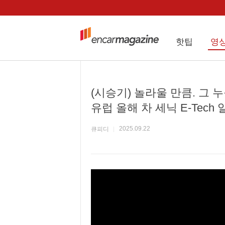
핫팁
영
(시승기) 놀라울 만큼. 그 
유럽 올해 차 세닉 E-Tech
2025.09.22
큐피디