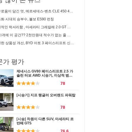
이 담긴 멋, 메르세데스-벤츠 CLE 450 4matic 카브리올레 시승기
화 시대의 승부수, 볼보 ES90 런칭
인 럭셔리함 , 마세라티 그레칼레 2.0 GT 시승기
 이 공간?? 2천만원대 적수가 없는 줄 알았는데... | 2세대 셀토스 1.6 가솔린 솔직 시승기
한 상품성 개선, BYD 아토 3 페이스리프트 신차리뷰
문가 평가
제네시스 GV80 페이스리프트 2.5 가
솔린 터보 AWD 시승기, 이상적 범용
성
78
[시승기] 지프 랭글러 오버랜드 파워탑
78
[시승] 차원이 다른 SUV, 마세라티 르
반떼 GTS
76.6