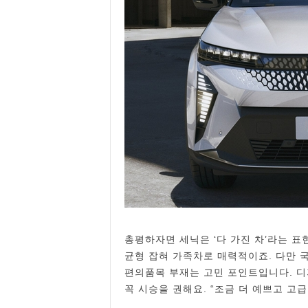
총평하자면 세닉은 ‘다 가진 차’라는 표
균형 잡혀 가족차로 매력적이죠. 다만 국
편의품목 부재는 고민 포인트입니다. 디
꼭 시승을 권해요. “조금 더 예쁘고 고