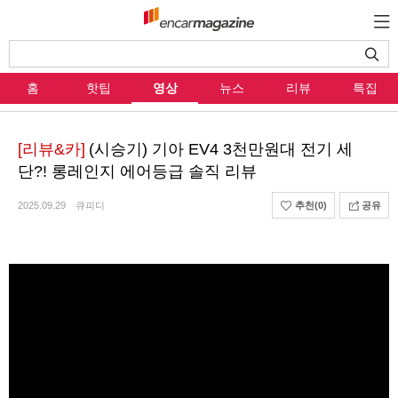
홈
핫팁
영상
뉴스
리뷰
특집
[리뷰&카]
(시승기) 기아 EV4 3천만원대 전기 세
단?! 롱레인지 에어등급 솔직 리뷰
2025.09.29
큐피디
추천
(0)
공유