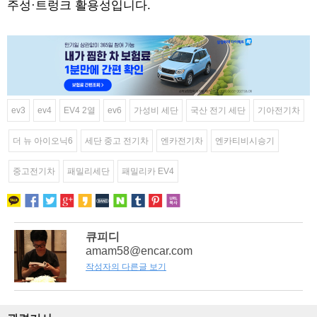
주성·트렁크 활용성입니다.
ev3
ev4
EV4 2열
ev6
가성비 세단
국산 전기 세단
기아전기차
더 뉴 아이오닉6
세단 중고 전기차
엔카전기차
엔카티비시승기
중고전기차
패밀리세단
패밀리카 EV4
큐피디
amam58@encar.com
작성자의 다른글 보기