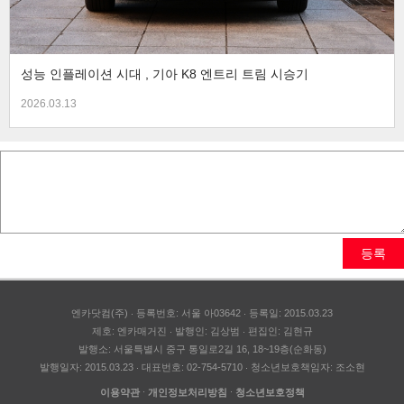
성능 인플레이션 시대 , 기아 K8 엔트리 트림 시승기
2026.03.13
등록
엔카닷컴(주)
등록번호: 서울 아03642
등록일: 2015.03.23
제호: 엔카매거진
발행인: 김상범
편집인: 김현규
발행소: 서울특별시 중구 통일로2길 16, 18~19층(순화동)
발행일자: 2015.03.23
대표번호: 02-754-5710
청소년보호책임자: 조소현
이용약관
개인정보처리방침
청소년보호정책