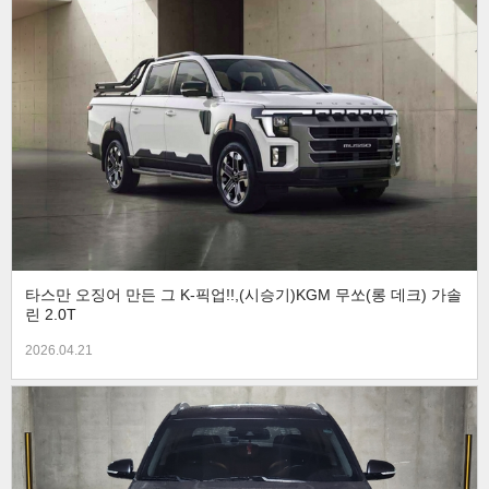
타스만 오징어 만든 그 K-픽업!!,(시승기)KGM 무쏘(롱 데크) 가솔
린 2.0T
2026.04.21