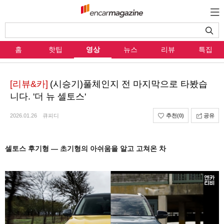
홈
핫팁
영상
뉴스
리뷰
특집
[리뷰&카]
(시승기)풀체인지 전 마지막으로 타봤습
니다. '더 뉴 셀토스'
2026.01.26
큐피디
추천
(0)
공유
셀토스 후기형 — 초기형의 아쉬움을 알고 고쳐온 차