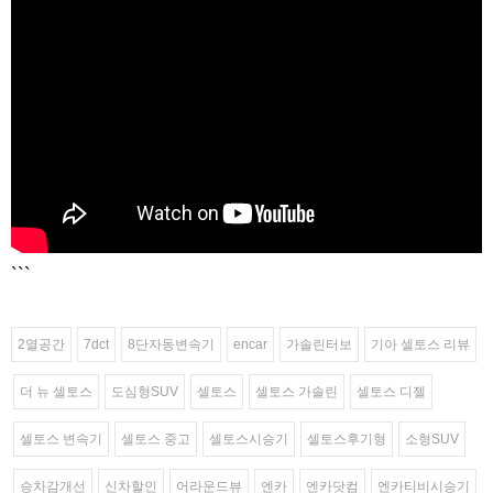
```
2열공간
7dct
8단자동변속기
encar
가솔린터보
기아 셀토스 리뷰
더 뉴 셀토스
도심형SUV
셀토스
셀토스 가솔린
셀토스 디젤
셀토스 변속기
셀토스 중고
셀토스시승기
셀토스후기형
소형SUV
승차감개선
신차할인
어라운드뷰
엔카
엔카닷컴
엔카티비시승기