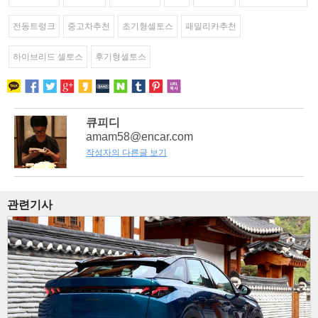
전동트렁크
중고차추천
초기형셀토스
패밀리카추천
하이브리드 셀토스
후기형셀토스
큐피디
amam58@encar.com
작성자의 다른글 보기
관련기사