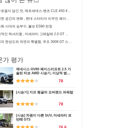
이 담긴 멋, 메르세데스-벤츠 CLE 450 4matic 카브리올레 시승기
 공간의 변화 , 현대 스타리아 리무진 페이스리프트 신차리뷰
화 시대의 승부수, 볼보 ES90 런칭
인 럭셔리함 , 마세라티 그레칼레 2.0 GT 시승기
완성도와 외면의 특별함, 푸조 3008 GT 스마트 하이브리드 장기 시승기
문가 평가
제네시스 GV80 페이스리프트 2.5 가
솔린 터보 AWD 시승기, 이상적 범용
성
78
[시승기] 지프 랭글러 오버랜드 파워탑
78
[시승] 차원이 다른 SUV, 마세라티 르
반떼 GTS
76.6