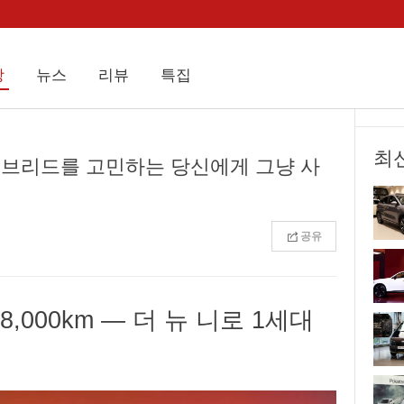
상
뉴스
리뷰
특집
최
이브리드를 고민하는 당신에게 그냥 사
공유
,000km ― 더 뉴 니로 1세대