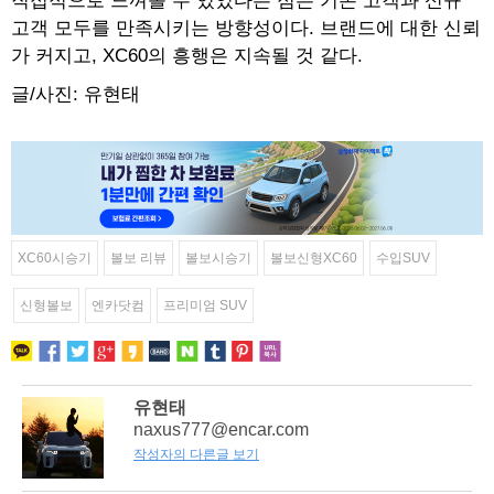
직접적으로 느껴볼 수 있었다는 점은 기존 고객과 신규
고객 모두를 만족시키는 방향성이다. 브랜드에 대한 신뢰
가 커지고, XC60의 흥행은 지속될 것 같다.
글/사진: 유현태
XC60시승기
볼보 리뷰
볼보시승기
볼보신형XC60
수입SUV
신형볼보
엔카닷컴
프리미엄 SUV
유현태
naxus777@encar.com
작성자의 다른글 보기