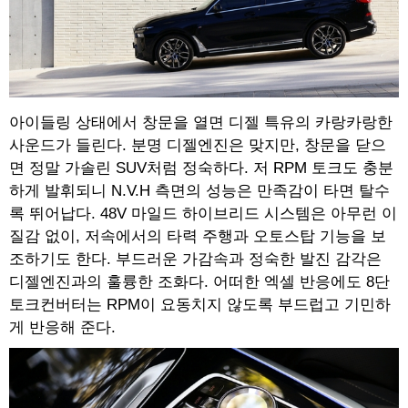
아이들링 상태에서 창문을 열면 디젤 특유의 카랑카랑한
사운드가 들린다. 분명 디젤엔진은 맞지만, 창문을 닫으
면 정말 가솔린 SUV처럼 정숙하다. 저 RPM 토크도 충분
하게 발휘되니 N.V.H 측면의 성능은 만족감이 타면 탈수
록 뛰어납다. 48V 마일드 하이브리드 시스템은 아무런 이
질감 없이, 저속에서의 타력 주행과 오토스탑 기능을 보
조하기도 한다. 부드러운 가감속과 정숙한 발진 감각은
디젤엔진과의 훌륭한 조화다. 어떠한 엑셀 반응에도 8단
토크컨버터는 RPM이 요동치지 않도록 부드럽고 기민하
게 반응해 준다.