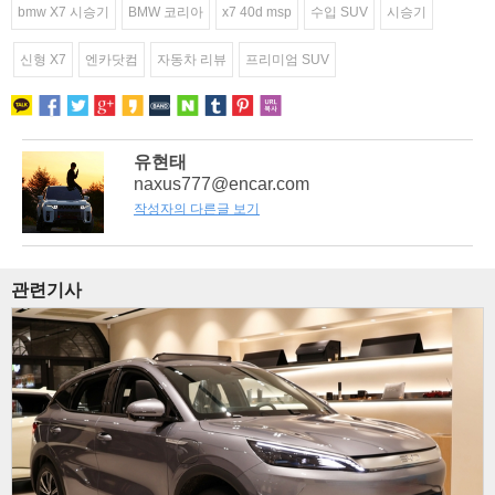
bmw X7 시승기
BMW 코리아
x7 40d msp
수입 SUV
시승기
신형 X7
엔카닷컴
자동차 리뷰
프리미엄 SUV
유현태
naxus777@encar.com
작성자의 다른글 보기
관련기사