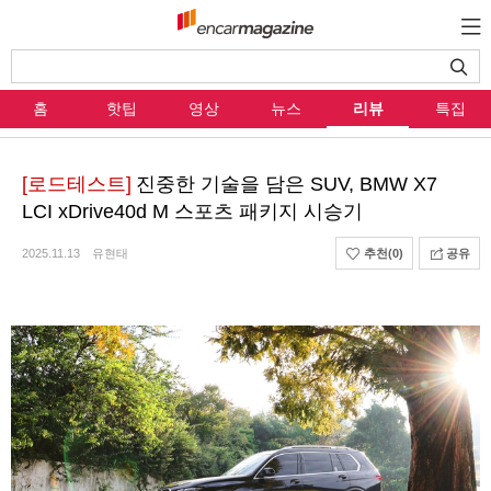
홈
핫팁
영상
뉴스
리뷰
특집
[로드테스트]
진중한 기술을 담은 SUV, BMW X7
LCI xDrive40d M 스포츠 패키지 시승기
2025.11.13
유현태
추천
(0)
공유