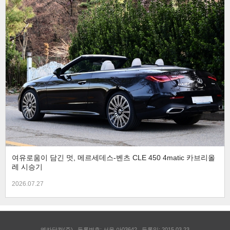
여유로움이 담긴 멋, 메르세데스-벤츠 CLE 450 4matic 카브리올
레 시승기
2026.07.27
엔카닷컴(주)
등록번호: 서울 아03642
등록일: 2015.03.23