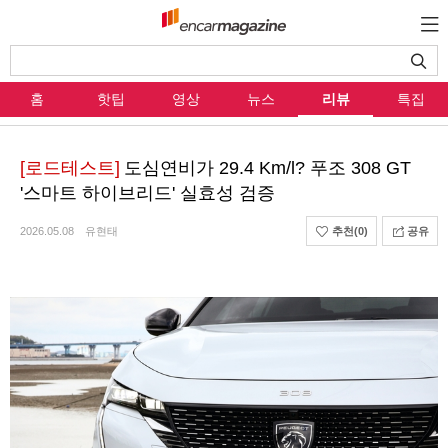
홈
핫팁
영상
뉴스
리뷰
특집
[로드테스트]
도심연비가 29.4 Km/l? 푸조 308 GT
'스마트 하이브리드' 실효성 검증
2026.05.08
유현태
추천
(0)
공유