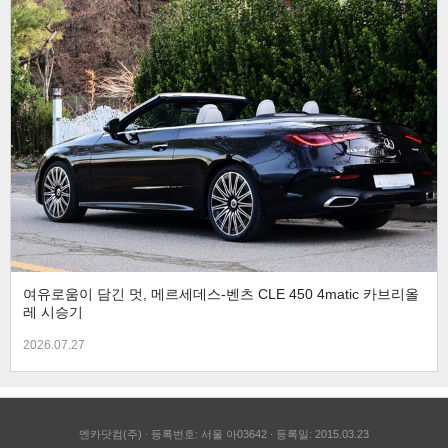
여유로움이 담긴 멋, 메르세데스-벤츠 CLE 450 4matic 카브리올
레 시승기
2026.07.27
엔카닷컴(주)
등록번호: 서울 아03642
등록일: 2015.03.23