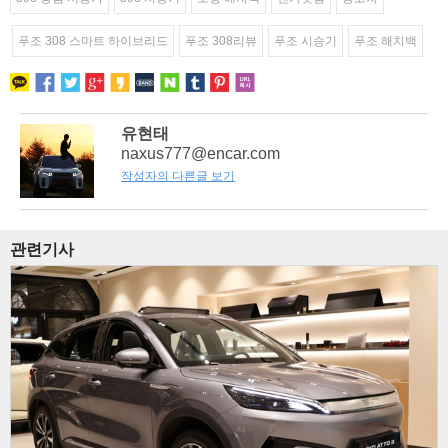
푸조 308 스마트 하이브리드
푸조 308리뷰
푸조 시승기
푸조 해치백
유현태
naxus777@encar.com
작성자의 다른글 보기
관련기사