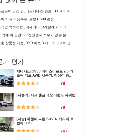
이 담긴 멋, 메르세데스-벤츠 CLE 450 4matic 카브리올레 시승기
화 시대의 승부수, 볼보 ES90 런칭
인 럭셔리함 , 마세라티 그레칼레 2.0 GT 시승기
 이 공간?? 2천만원대 적수가 없는 줄 알았는데... | 2세대 셀토스 1.6 가솔린 솔직 시승기
한 상품성 개선, BYD 아토 3 페이스리프트 신차리뷰
문가 평가
제네시스 GV80 페이스리프트 2.5 가
솔린 터보 AWD 시승기, 이상적 범용
성
78
[시승기] 지프 랭글러 오버랜드 파워탑
78
[시승] 차원이 다른 SUV, 마세라티 르
반떼 GTS
76.6