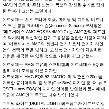
MG만의 강력한 주행 성능과 독보적 감성을 추가로 탑재
한 럭셔리 고성능 모델이다.
메르세데스-벤츠 코리아 제품, 마케팅 및 디지털 비즈니
스 부문 총괄 요하네스 슌(Johannes Schoen) 부사장은
“메르세데스-AMG EQS 53 4MATIC+는 AMG만의 퍼포먼
스 럭셔리과 혁신적인 전기 구동성을 결합한 차량이다”라
며 “메르세데스-AMG의 첫번째 전기차로서 전기차 라인
업의 선택의 폭을 넓히고, 고성능 전기차만의 차별화된
경험을 제공할 수 있을 것으로 기대한다”고 전했다.
메르세데스-AMG 고유의 스포티함과 메르세데스-EQ 패
밀리 룩이 조화를 이룬 디자인
메르세데스-AMG EQS 53 4MATIC+의 외관은 0.20cd를
기록한 공기역학적 원-보우(One-Bow) 디자인 등 ‘더 뉴 E
QS(The new EQS)’의 디자인 언어를 반영함과 동시에 내∙
외관에 AMG만의 특징도 다수 반영되었다.
디지털 라이트(DIGITAL LIGHT) 헤드램프가 기본으로 장