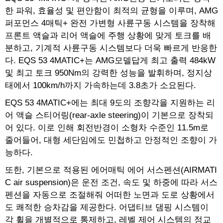
한 파워, 효율성 및 편안함이 최적의 균형을 이루며, AMG
퍼포먼스 4매틱+ 완전 가변형 사륜구동 시스템을 장착해
프론트 액슬과 리어 액슬에 주행 상황에 맞게 토크를 배
분하고, 기계적 사륜구동 시스템보다 더욱 빠르게 반응한
다. EQS 53 4MATIC+는 AMG모델답게 최고 출력 484kW
및 최고 토크 950Nm의 강력한 성능을 발휘하며, 정지상
태에서 100km/h까지 가속하는데 3.8초가 소요된다.
EQS 53 4MATIC+에는 최대 9도의 조향각을 지원하는 리
어 액슬 스티어링(rear-axle steering)이 기본으로 장착되
어 있다. 이로 인해 회전반경이 소형차 수준인 11.5m로
줄어들어, 대형 세단임에도 민첩하고 안정적인 조향이 가
능하다.
또한, 기본으로 적용된 에어매틱 에어 서스펜션(AIRMATI
C air suspension)은 운전 조건, 속도 및 하중에 따라 서스
펜션을 자동으로 조절해줘 어떠한 노면과 도로 상황에서
도 쾌적한 승차감을 제공한다. 어댑티브 댐핑 시스템이
각 휠을 개별적으로 통제하고, 레벨 제어 시스템의 정교