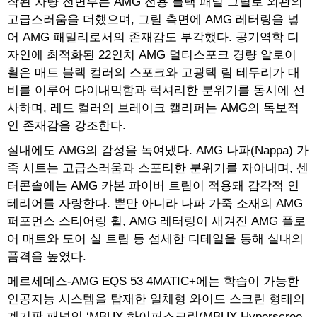
착된 차량 전면부는 AMG 전용 블랙 패널 그릴로 외관의
고급스러움을 더했으며, 그릴 측면에 AMG 레터링을 넣
어 AMG 패밀리로서의 존재감도 부각했다. 공기역학 디
자인에 최적화된 22인치 AMG 멀티스포크 경량 알로이
휠은 매트 블랙 컬러의 스포크와 고광택 림 테두리가 대
비를 이루어 다이내믹함과 럭셔리한 분위기를 동시에 선
사하며, 레드 컬러의 브레이크 캘리퍼는 AMG의 독보적
인 존재감을 강조한다.
실내에도 AMG의 감성을 녹여냈다. AMG 나파(Nappa) 가
죽 시트는 고급스러움과 스포티한 분위기를 자아내며, 센
터콘솔에는 AMG 카본 파이버 트림이 적용돼 감각적 인
테리어를 자랑한다. 뿐만 아니라 나파 가죽 소재의 AMG
퍼포먼스 스티어링 휠, AMG 레터링이 새겨진 AMG 플로
어 매트와 도어 실 트림 등 섬세한 디테일을 통해 실내의
품격을 높였다.
메르세데스-AMG EQS 53 4MATIC+에는 학습이 가능한
인공지능 시스템을 탑재한 일체형 와이드 스크린 형태의
계기판 패널인 ‘MBUX 하이퍼스크린(MBUX Hyperscree