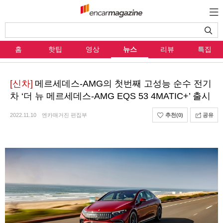
홈
핫팁
영상
뉴스
리뷰
특집
[신차]
메르세데스-AMG의 첫번째 고성능 순수 전기
차 ‘더 뉴 메르세데스-AMG EQS 53 4MATIC+’ 출시
2022.11.10
엔카매거진 편집부
추천
(0)
공유