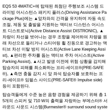
EQS 53 4MATIC+에 탑재된 최첨단 주행보조 시스템 드
라이빙 어시스턴스 패키지 플러스(Driving Assistance Pa
ckage Plus)에는 ▲앞차와의 간격을 유지하며 자동 속도
조절, 제동 및 출발을 지원하는 액티브 디스턴스 어시스
트 디스트로닉(Active Distance Assist DISTRONIC), ▲
차량이 차선을 벗어나는 경우 조향을 제어하여 차량을 원
래 차선으로 돌리거나 스티어링 휠 진동으로 경고하는 액
티브 차선 이탈 방지 어시스트(Active Lane Keeping Assi
st), ▲편리한 주차를 돕는 액티브 주차 어시스트(Active
Parking Assist), ▲사고 발생 이전에 위험 상황을 감지해
탑승자의 피해를 최소화하는 프리-세이프®(PRE-SAFE
®), ▲측면 충돌 감지 시 앞 좌석 탑승자를 보호하는 프
리-세이프® 임펄스 사이드(PRE-SAFE® Impulse side)
등이 포함된다.
탑승객들에게 수준 높은 음향 경험을 제공하기 위해 총 1
5개의 스피커 및 710 W의 출력을 자랑하는 부메스터® 서
라운드 사운드 시스템(Burmester® surround sound syste