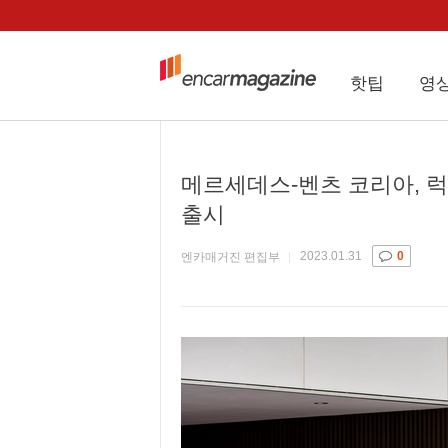
핫팁
영
메르세데스-벤츠 코리아, 럭셔리
출시
2023.01.31
0
엔카매거진 편집부