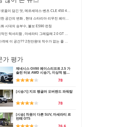
이 담긴 멋, 메르세데스-벤츠 CLE 450 4matic 카브리올레 시승기
 공간의 변화 , 현대 스타리아 리무진 페이스리프트 신차리뷰
화 시대의 승부수, 볼보 ES90 런칭
인 럭셔리함 , 마세라티 그레칼레 2.0 GT 시승기
 이 공간?? 2천만원대 적수가 없는 줄 알았는데... | 2세대 셀토스 1.6 가솔린 솔직 시승기
문가 평가
제네시스 GV80 페이스리프트 2.5 가
솔린 터보 AWD 시승기, 이상적 범용
성
78
[시승기] 지프 랭글러 오버랜드 파워탑
78
[시승] 차원이 다른 SUV, 마세라티 르
반떼 GTS
76.6