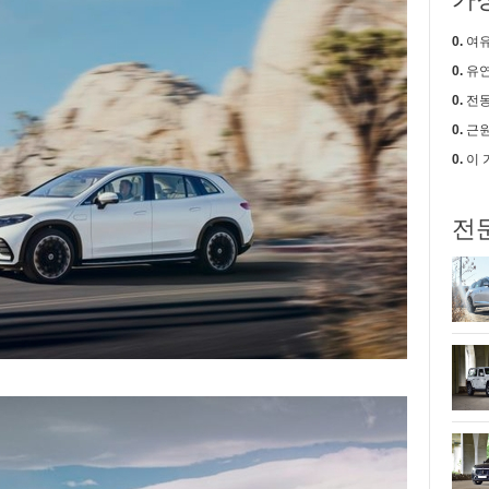
0.
여유로움
0.
유연한
0.
전동
0.
근원적
0.
이 가격에
전