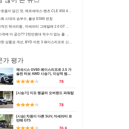
이 담긴 멋, 메르세데스-벤츠 CLE 450 4matic 카브리올레 시승기
화 시대의 승부수, 볼보 ES90 런칭
인 럭셔리함 , 마세라티 그레칼레 2.0 GT 시승기
 이 공간?? 2천만원대 적수가 없는 줄 알았는데... | 2세대 셀토스 1.6 가솔린 솔직 시승기
한 상품성 개선, BYD 아토 3 페이스리프트 신차리뷰
문가 평가
제네시스 GV80 페이스리프트 2.5 가
솔린 터보 AWD 시승기, 이상적 범용
성
78
[시승기] 지프 랭글러 오버랜드 파워탑
78
[시승] 차원이 다른 SUV, 마세라티 르
반떼 GTS
76.6