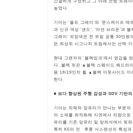
간결하게 구성하고 그 아래 전방 트레
높였다.
기아는 ‘울프 그레이’와 ‘문스케이프 매
과 신규 색상 ‘샌드’, ‘마션 브라운’과 
그레이’ 외장색은 전 트림 공통 30만원
은 최상위 시그니처 트림에서만 선택 가
현대 그랜저의 ‘블랙잉크’에서 영감을 얻은 
다. 블랙 핏은 ▲블랙 스웨이드 헤드라
용 18/19인치 휠 ▲블랙 아웃사이드 
한다.
■ 보다 향상된 주행 감성과 SDV 기반
기아는 차체와 앞유리가 만나는 부분의 
의 소재를 최적화해 지면에서 차량으로
유리를 기존 앞유리 및 앞좌석에서 뒷
특히 K5의 전ᆞ후륜 서스펜션의 특성과