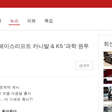
상
뉴스
리뷰
특집
최
페이스리프트 카니발 & K5 ’과학 원투
공유
 사전계약 개시
선 모델 다음달 출시
아…이 기세로 혹시?!
로 돌아왔다