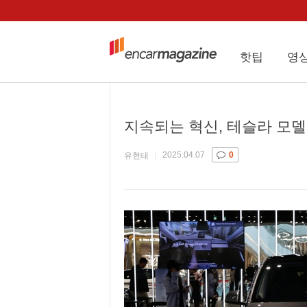
핫팁
영
지속되는 혁신, 테슬라 모델
2025.04.07
0
유현태