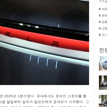
0.
여유로움
0.
유연한
0.
전동
0.
근원적
0.
이 가격에
전
건 2025년 1분기였다. 국내에서는 온라인 스토어를 통
지난달 말일부터 실차가 일반인에게 공개되기 시작했다. 그