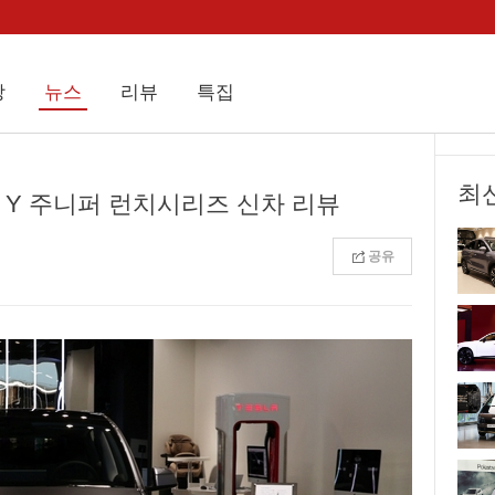
상
뉴스
리뷰
특집
최
 Y 주니퍼 런치시리즈 신차 리뷰
공유