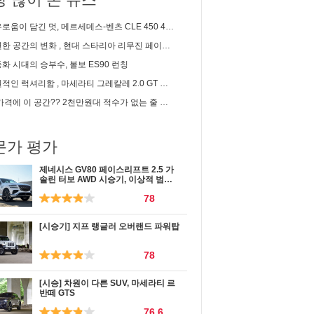
이 담긴 멋, 메르세데스-벤츠 CLE 450 4matic 카브리올레 시승기
 공간의 변화 , 현대 스타리아 리무진 페이스리프트 신차리뷰
화 시대의 승부수, 볼보 ES90 런칭
인 럭셔리함 , 마세라티 그레칼레 2.0 GT 시승기
 이 공간?? 2천만원대 적수가 없는 줄 알았는데... | 2세대 셀토스 1.6 가솔린 솔직 시승기
문가 평가
제네시스 GV80 페이스리프트 2.5 가
솔린 터보 AWD 시승기, 이상적 범용
성
78
[시승기] 지프 랭글러 오버랜드 파워탑
78
[시승] 차원이 다른 SUV, 마세라티 르
반떼 GTS
76.6