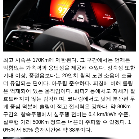
최고 시속은 170Km에 제한된다. 그 구간에서는 언제든
막힘없는 가속력과 응답성을 제공해 주었다. 정숙성 또한
기대 이상, 풍절음보다는 20인치 휠의 노면 소음이 조금
더 유입되는 편이다. 아무렴 준수하다. 피칭에 비해 롤링
은 억제되어 있는 움직임이다. 회피기동에서도 자세가 잘
흐트러지지 않는 감각이며, 코너링에서도 낮게 분산된 무
게 중심 덕분에 쏠림이 적고 접지력은 강하다. 약 80Km
구간의 항속주행에서 실주행 전비는 6.4 km/kWh 수준,
실주행 거리 500Km 정도는 너끈히 주파할 수 있겠다. 1
0%에서 80% 충전시간은 약 38분이다.