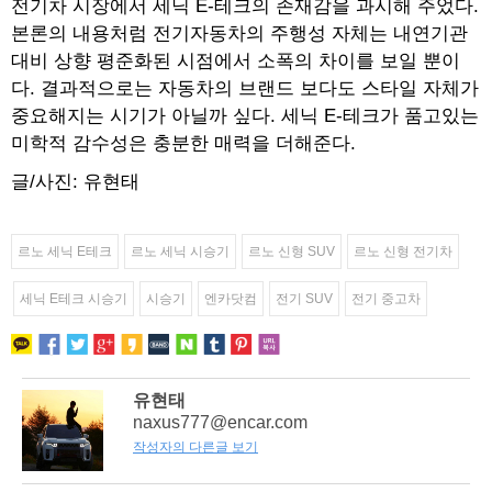
전기차 시장에서 세닉 E-테크의 존재감을 과시해 주었다.
본론의 내용처럼 전기자동차의 주행성 자체는 내연기관
대비 상향 평준화된 시점에서 소폭의 차이를 보일 뿐이
다. 결과적으로는 자동차의 브랜드 보다도 스타일 자체가
중요해지는 시기가 아닐까 싶다. 세닉 E-테크가 품고있는
미학적 감수성은 충분한 매력을 더해준다.
글/사진: 유현태
르노 세닉 E테크
르노 세닉 시승기
르노 신형 SUV
르노 신형 전기차
세닉 E테크 시승기
시승기
엔카닷컴
전기 SUV
전기 중고차
유현태
naxus777@encar.com
작성자의 다른글 보기