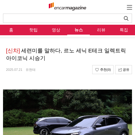
홈
핫팁
영상
뉴스
리뷰
특집
[신차]
세련미를 말하다, 르노 세닉 E테크 일렉트릭
아이코닉 시승기
2025.07.21
유현태
추천
(0)
공유