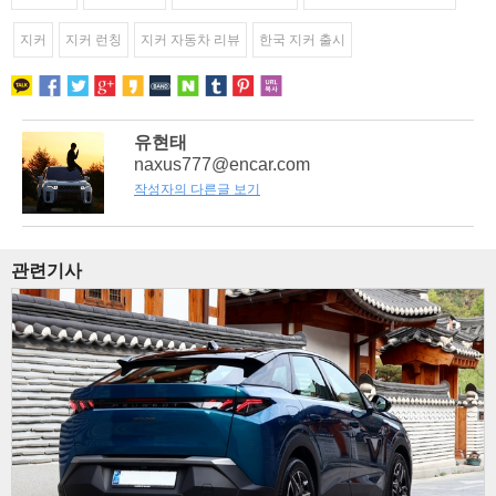
지커
지커 런칭
지커 자동차 리뷰
한국 지커 출시
유현태
naxus777@encar.com
작성자의 다른글 보기
관련기사