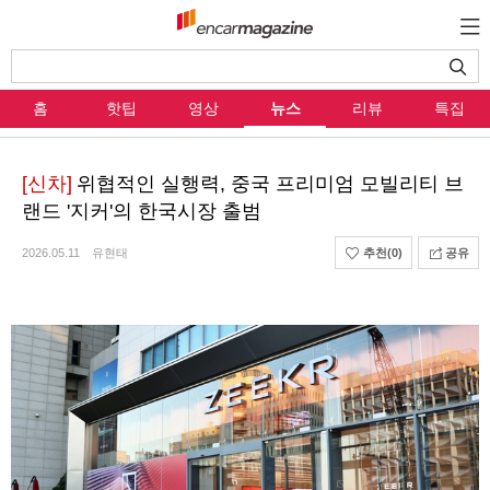
홈
핫팁
영상
뉴스
리뷰
특집
[신차]
위협적인 실행력, 중국 프리미엄 모빌리티 브
랜드 '지커'의 한국시장 출범
2026.05.11
유현태
추천
(0)
공유