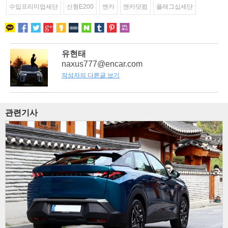
수입프리미업세단
신형E200
엔카
엔카닷컴
플래그십세단
유현태
naxus777@encar.com
작성자의 다른글 보기
관련기사