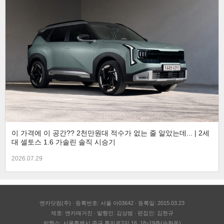
이 가격에 이 공간?? 2천만원대 적수가 없는 줄 알았는데... | 2세
대 셀토스 1.6 가솔린 솔직 시승기
2026.07.29
엔카닷컴(주)
등록번호: 서울 아03642
등록일: 2015.03.23
제호: 엔카매거진
발행인: 김상범
편집인: 김현규
발행소: 서울특별시 중구 통일로2길 16, 18~19층(순화동)