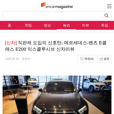
홈
핫팁
영상
뉴스
리뷰
특집
[신차]
직판제 도입의 신호탄, 메르세데스-벤츠 E클
래스 E200 익스클루시브 신차리뷰
2026.05.18
유현태
추천
(0)
공유