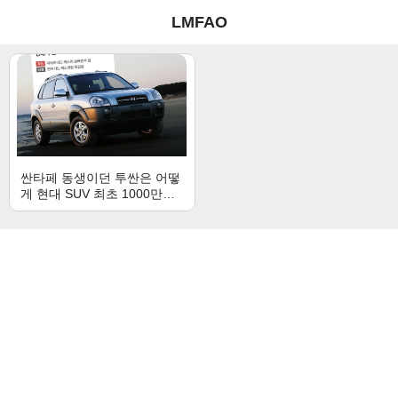
LMFAO
싼타페 동생이던 투싼은 어떻
게 현대 SUV 최초 1000만대
가 됐을까 l 이차어때