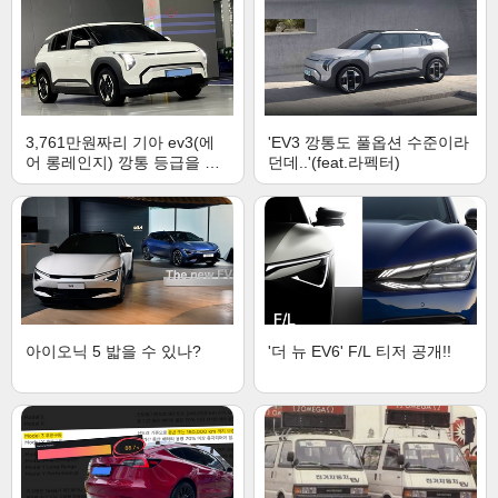
3,761만원짜리 기아 ev3(에
'EV3 깡통도 풀옵션 수준이라
어 롱레인지) 깡통 등급을 살
던데..'(feat.라펙터)
펴보다
아이오닉 5 밟을 수 있나?
'더 뉴 EV6' F/L 티저 공개!!