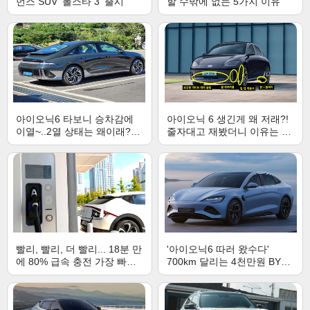
먼스 SUV ‘폴스타 3’ 출시
할 수밖에 없는 5가지 이유
아이오닉6 타보니 승차감에
아이오닉 6 생긴게 왜 저래?!
이열~..2열 상태는 왜이래?!
줄자대고 재봤더니 이유는 있
[아이오닉6 시승기②]
더라?! [아이오닉6 시승기 ①]
빨리, 빨리, 더 빨리... 18분 만
'아이오닉6 따러 왔수다'
에 80% 급속 충전 가장 빠른
700km 달리는 4천만원 BYD
방법은 무엇?
전기차 등장!