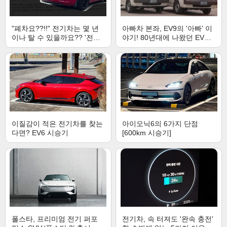
"폐차요??!!" 전기차는 몇 년
아빠차 본좌, EV9의 '아빠' 이
이나 탈 수 있을까요?? '전기
야기! 80년대에 나왔던 EV9
차의 수명'이 궁금합니다.
조상님?! [국내 최초 전기차
개발비화 2부]
이질감이 적은 전기차를 찾는
아이오닉6의 6가지 단점
다면? EV6 시승기
[600km 시승기]
폴스타, 프리미엄 전기 퍼포
전기차, 속 터져도 '완속 충전'