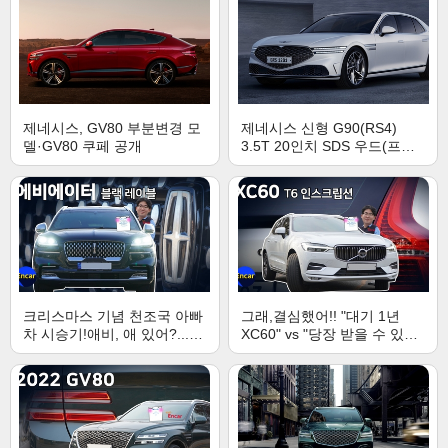
제네시스, GV80 부분변경 모
제네시스 신형 G90(RS4)
델·GV80 쿠페 공개
3.5T 20인치 SDS 우드(프레
스티지 콜렉션+4인승)!! 1억
최강 세단을 꼽는다면??
크리스마스 기념 천조국 아빠
그래,결심했어!! "대기 1년
차 시승기!애비, 애 있어?...가
XC60" vs "당장 받을 수 있는
아니라 에비에이터!
XC60 T6 인스크립션"