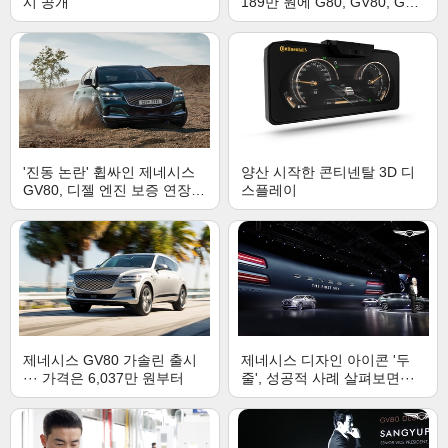
시 공개
189만 원에 G80, GV80, G70
을 자유롭게 이용할 수 있다
고?? (Feat.구독자/ 이Jesse)
'진동 논란' 휩싸인 제네시스
양산 시작한 콘티넨탈 3D 디
GV80, 디젤 엔진 보증 연장키
스플레이
로
제네시스 GV80 가솔린 출시
제네시스 디자인 아이콘 '두
··· 가격은 6,037만 원부터
줄', 성공적 사례 살펴보면···