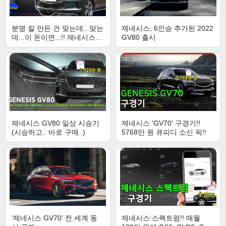
분명 잘 만든 건 맞는데...맞는
제네시스, 6인승 추가된 2022
데...이 돈이면...!! 제네시스
GV80 출시
22년형 GV80 3.5T 6인승
AWD 시승기
제네시스 GV80 일상 시승기
제네시스 'GV70' 구경기!!
(시승하고.. 바로 구매..)
5768만 원 큐피디 소신 픽!!
‘제네시스 GV70’ 전 세계 동
제네시스 스펙트럼!! 매월