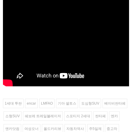
1세대 투싼
encar
LMFAO
기아 셀토스
도심형SUV
베이비싼타페
소형SUV
쉐보레 트레일블레이저
스포티지 2세대
싼타페
엔카
엔카닷컴
여성오너
올드카리뷰
자동차역사
주5일제
중고차