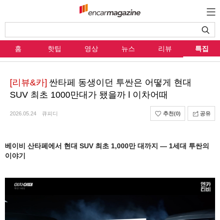
홈
핫팁
영상
뉴스
리뷰
특집
[리뷰&카]
싼타페 동생이던 투싼은 어떻게 현대
SUV 최초 1000만대가 됐을까 l 이차어때
2026.05.24
큐피디
추천
(0)
공유
베이비 산타페에서 현대 SUV 최초 1,000만 대까지 — 1세대 투싼의
이야기