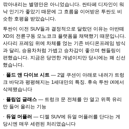
깎아내리는 별명만은 아니었습니다. 싼타페 디자인이 워
낙 인기가 좋았기 때문에 그 흐름을 이어받은 투싼도 비
슷한 호평을 받았습니다.
투싼이 이전 SUV들과 결정적으로 달랐던 이유는 아반떼
XD의 전륜구동 모노코크 플랫폼을 채택했기 때문입니다.
사다리 프레임 위에 차체를 얹는 기존 바디온프레임 방식
과 달리, 승용차처럼 가볍고 승차감이 좋으며 핸들링이
편했습니다. 지금은 당연한 개념이지만 당시에는 꽤 신선
했습니다.
·
폴드 앤 다이브 시트
— 2열 쿠션이 아래로 내려가 트렁
크 바닥과 평평해지는 1세대만의 특징. 후속 투싼 iX에서
삭제됐습니다
·
플립업 글래스
— 트렁크 문 전체를 안 열고 위쪽 유리
만 들어 올리는 기능
·
듀얼 머플러
— 디젤 SUV에 듀얼 머플러를 단다는 게
당시엔 매우 세련된 처리였습니다