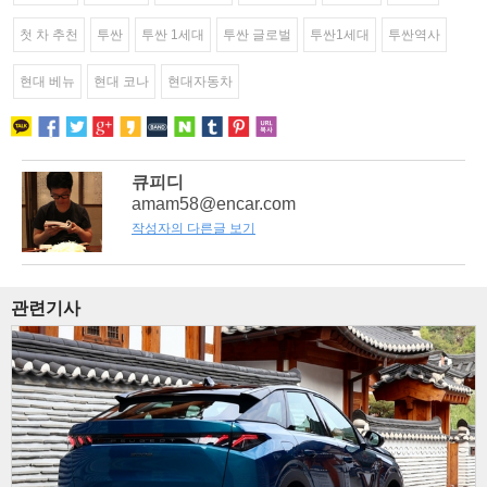
첫 차 추천
투싼
투싼 1세대
투싼 글로벌
투싼1세대
투싼역사
현대 베뉴
현대 코나
현대자동차
큐피디
amam58@encar.com
작성자의 다른글 보기
관련기사