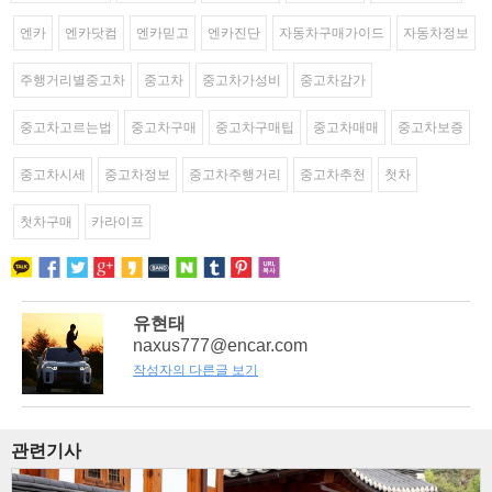
엔카
엔카닷컴
엔카믿고
엔카진단
자동차구매가이드
자동차정보
주행거리별중고차
중고차
중고차가성비
중고차감가
중고차고르는법
중고차구매
중고차구매팁
중고차매매
중고차보증
중고차시세
중고차정보
중고차주행거리
중고차추천
첫차
첫차구매
카라이프
유현태
naxus777@encar.com
작성자의 다른글 보기
관련기사