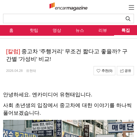
홈
핫팁
영상
뉴스
리뷰
특집
[칼럼]
중고차 '주행거리' 무조건 짧다고 좋을까? 구
간별 '가성비' 비교!
2026.04.28
유현태
추천
(0)
공유
안녕하세요. 엔카미디어 유현태입니다.
사회 초년생의 입장에서 중고차에 대한 이야기를 하나씩
풀어보겠습니다.