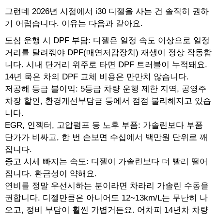
그런데 2026년 시점에서 i30 디젤을 사는 건 솔직히 권하
기 어렵습니다. 이유는 다음과 같아요.
도심 운행 시 DPF 부담: 디젤은 일정 속도 이상으로 일정
거리를 달려줘야 DPF(매연저감장치) 재생이 정상 작동합
니다. 시내 단거리 위주로 타면 DPF 트러블이 누적돼요.
14년 묵은 차의 DPF 교체 비용은 만만치 않습니다.
저공해 등급 불이익: 5등급 차량 운행 제한 지역, 공영주
차장 할인, 환경개선부담금 등에서 점점 불리해지고 있습
니다.
EGR, 인젝터, 고압펌프 등 노후 부품: 가솔린보다 부품
단가가 비싸고, 한 번 손보면 수십에서 백만원 단위로 깨
집니다.
중고 시세 빠지는 속도: 디젤이 가솔린보다 더 빨리 떨어
집니다. 환금성이 약해요.
연비를 정말 우선시하는 분이라면 차라리 가솔린 수동을
권합니다. 디젤만큼은 아니어도 12~13km/L는 무난히 나
오고, 정비 부담이 훨씬 가볍거든요. 어차피 14년차 차량