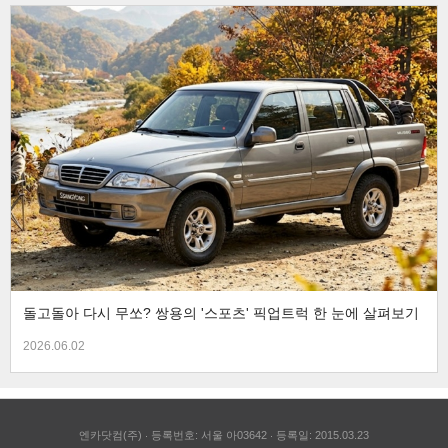
돌고돌아 다시 무쏘? 쌍용의 '스포츠' 픽업트럭 한 눈에 살펴보기
2026.06.02
엔카닷컴(주)
등록번호: 서울 아03642
등록일: 2015.03.23