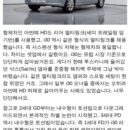
형제차인 아반떼 HD도 리어 멀티링크(세미 트레일링 암
기반)를 사용했고, i30 역시 같은 형식의 멀티링크를 채용
했습니다. 즉 서스펜션 형식 자체는 형제차와 동일합니
다. 차이는 셋업에서 갈렸어요. i30는 유럽 시장 기준으로
단단하게 잡아놨거든요. 게다가 한때 투스카니에 들어갔
던 삭스(Sachs) 댐퍼를 준중형 해치백 주제에 그냥 박아
버렸습니다. 같은 멀티링크라도 댐퍼와 스프링 세팅이 한
참 위였던 거죠. 그래서 일부 i30 오너들 중에서는 오히려
아반떼 HD 하체로 갈아끼우는 사례도 있었습니다. 너무
단단해서요.
참고로 2세대 GD부터는 내수형이 토션빔으로 다운그레
이드되면서 본격적인 차별 논란이 시작됐고, 3세대 PD
역시 내수형은 토션빔이었습니다. 즉 1세대 FD가 i30 라
인업 통틀어서 가장 정성 들인 하체 셋업이었던 셈이에