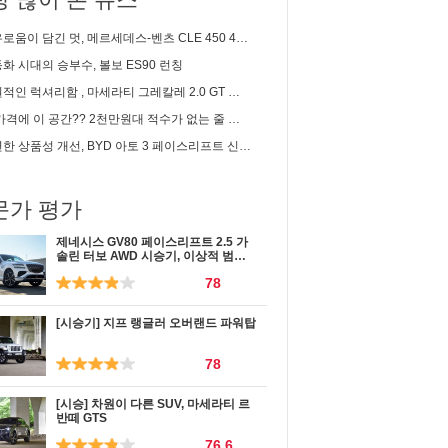
이 담긴 멋, 메르세데스-벤츠 CLE 450 4matic 카브리올레 시승기
화 시대의 승부수, 볼보 ES90 런칭
인 럭셔리함 , 마세라티 그레칼레 2.0 GT 시승기
 이 공간?? 2천만원대 적수가 없는 줄 알았는데... | 2세대 셀토스 1.6 가솔린 솔직 시승기
한 상품성 개선, BYD 아토 3 페이스리프트 신차리뷰
문가 평가
제네시스 GV80 페이스리프트 2.5 가
솔린 터보 AWD 시승기, 이상적 범용
성
78
[시승기] 지프 랭글러 오버랜드 파워탑
78
[시승] 차원이 다른 SUV, 마세라티 르
반떼 GTS
76.6