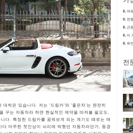
0.
여유로움
0.
전동
0.
근원적
0.
이 가격에
0.
유연
전
 대씩은 있습니다. 저는 '드림카'와 '좋은차'는 완전히
을 꾸는 자동차라 하면 현실적인 제약을 따져볼 필요도,
습니다. 특정한 드림카를 꿈꿔보게 되는 계기도 때로는 매
 가다 마주한 첫인상이 뇌리에 박혔던 자동차라던가, 동경