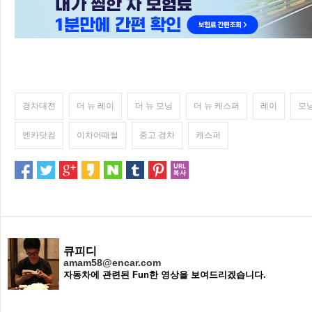
경차대전
더 뉴 레이
더 뉴 모닝
더 뉴 캐스퍼
레이
모
엔카닷컴
이차어때썰
중고 경차
캐스퍼
큐피디
amam58@encar.com
자동차에 관련된 Fun한 영상을 보여드리겠습니다.