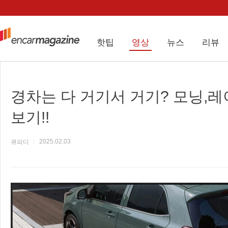
핫팁
영상
뉴스
리뷰
경차는 다 거기서 거기? 모닝,레
보기!!
2025.02.03
큐피디