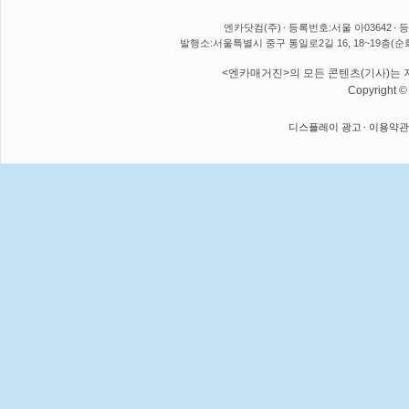
엔카닷컴(주)
등록번호:서울 아03642
등
발행소:서울특별시 중구 통일로2길 16, 18~19층(순
<엔카매거진>의 모든 콘텐츠(기사)는 저
Copyright 
디스플레이 광고
이용약관