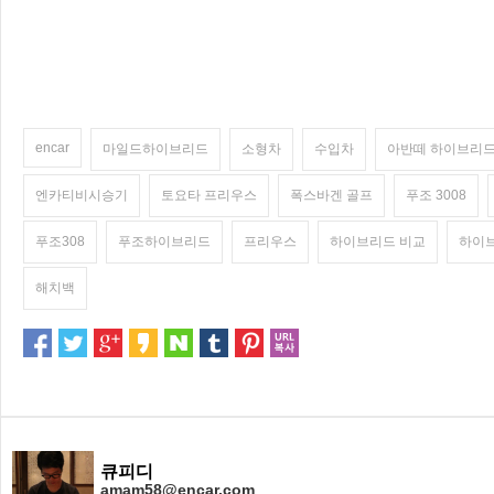
encar
마일드하이브리드
소형차
수입차
아반떼 하이브리
엔카티비시승기
토요타 프리우스
폭스바겐 골프
푸조 3008
푸조308
푸조하이브리드
프리우스
하이브리드 비교
하이
해치백
큐피디
amam58@encar.com