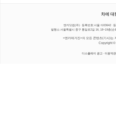
차에 대
엔카닷컴(주)
등록번호:서울 아03642
등
발행소:서울특별시 중구 통일로2길 16, 18~19층(순
<엔카매거진>의 모든 콘텐츠(기사)는 저
Copyright 
디스플레이 광고
이용약관