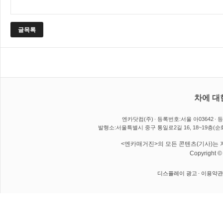
글목록
차에 대
엔카닷컴(주)
등록번호:서울 아03642
등
발행소:서울특별시 중구 통일로2길 16, 18~19층(순
<엔카매거진>의 모든 콘텐츠(기사)는 저
Copyright 
디스플레이 광고
이용약관