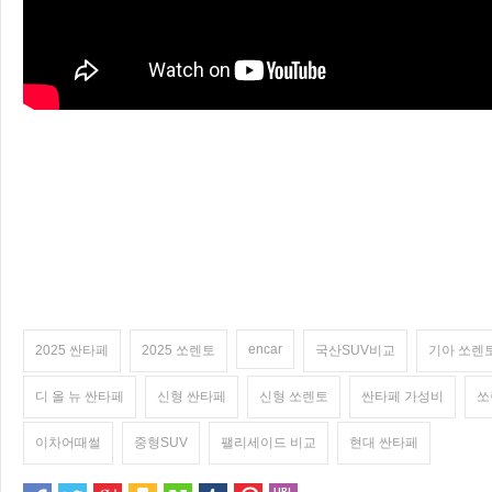
encar
2025 싼타페
2025 쏘렌토
국산SUV비교
기아 쏘렌
디 올 뉴 싼타페
신형 싼타페
신형 쏘렌토
싼타페 가성비
쏘
이차어때썰
중형SUV
팰리세이드 비교
현대 싼타페