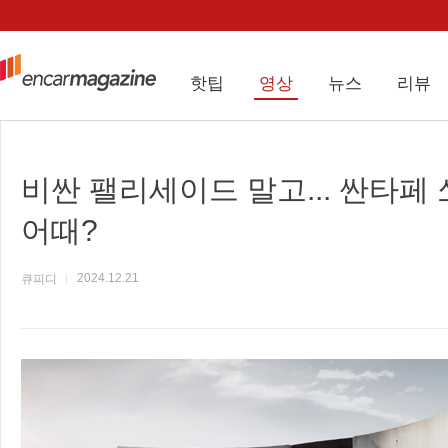
핫팁
영상
뉴스
리뷰
비싼 팰리세이드 말고... 싼타페
어때?
2024.12.21
큐피디