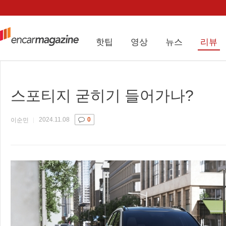
핫팁
영상
뉴스
리뷰
스포티지 굳히기 들어가나?
2024.11.08
0
이순민