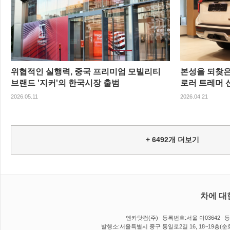
위협적인 실행력, 중국 프리미엄 모빌리티
본성을 되찾은
브랜드 '지커'의 한국시장 출범
로러 트레머 
2026.05.11
2026.04.21
+
6492
개 더보기
차에 대
엔카닷컴(주)
등록번호:서울 아03642
등
발행소:서울특별시 중구 통일로2길 16, 18~19층(순