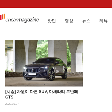
핫팁
영상
뉴스
리뷰
[시승] 차원이 다른 SUV, 마세라티 르반떼
GTS
2020.10.07