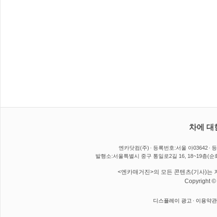
차에 대
엔카닷컴(주)
등록번호:서울 아03642
등
발행소:서울특별시 중구 통일로2길 16, 18~19층(순
<엔카매거진>의 모든 콘텐츠(기사)는 저
Copyright 
디스플레이 광고
이용약관