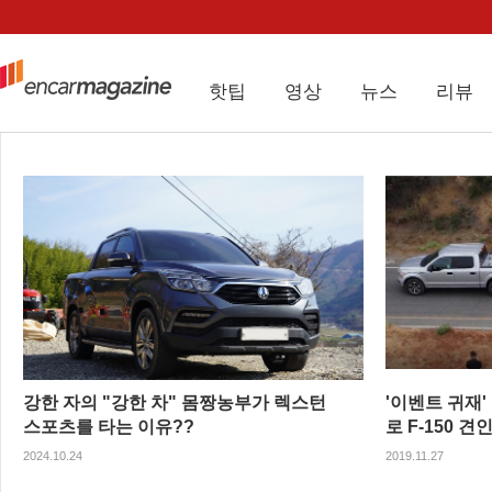
핫팁
영상
뉴스
리뷰
강한 자의 "강한 차" 몸짱농부가 렉스턴
'이벤트 귀재
스포츠를 타는 이유??
로 F-150 견
2024.10.24
2019.11.27