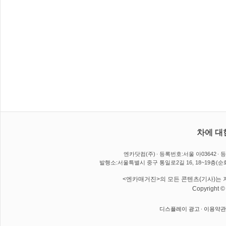
차에 대
엔카닷컴(주)
등록번호:서울 아03642
등
발행소:서울특별시 중구 통일로2길 16, 18~19층(순
<엔카매거진>의 모든 콘텐츠(기사)는 저
Copyright 
디스플레이 광고
이용약관