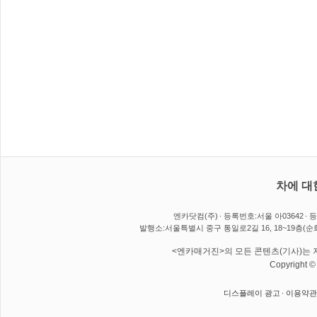
차에 대
엔카닷컴(주)
등록번호:서울 아03642
등
발행소:서울특별시 중구 통일로2길 16, 18~19층(순
<엔카매거진>의 모든 콘텐츠(기사)는 저
Copyright 
디스플레이 광고
이용약관