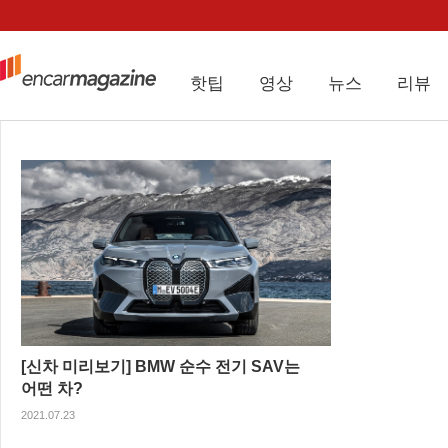
핫팁
영상
뉴스
리뷰
[신차 미리보기] BMW 순수 전기 SAV는
어떤 차?
2021.07.23